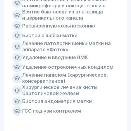
медицинский университет имени
Максима Горького, ДНР, город
Донецк
Курсы повышения
квалификации:
«Актуальные вопросы
маммологии»
«Современные методы
диагностики и лечения
доброкачественных заболеваний
шейки матки, влагалища, вульвы
и ануса»
«Актуальные вопросы
по специальности профпатология»
В центре города,
без выходных
Воронеж, Средне-Московская, 29
Написать нам: info@cclinika.ru
Пн – Пт: 8:00 – 20:00