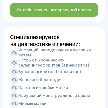
Патологии шейки матки
Сб – Вс: 8:00 – 17:00
Нарушений менструального цикла
Миомы матки
Внутреннего и внешнего
эндометриоза
Кист яичника
Гиперпластических процессов
эндометрия
Полипов цервикального канала и
полости матки
Проводит диагностические
манипуляции и операции:
Взятие гинекологических мазков
на микрофлору и онкоцитологию
Взятие бакпосева из влагалища
и цервикального канала
Расширенную кольпоскопию