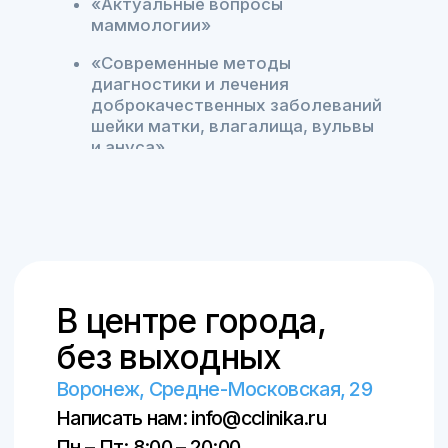
ИМЕЮТСЯ ПРОТИВОПОКАЗАНИЯ.
НЕОБХОДИМА КОНСУЛЬТАЦИЯ
СПЕЦИАЛИСТА
Материалы, размещенные на данном
сайте, носят информационный характер
и предназначены для образовательных
целей. Посетители сайта не должны
использовать их в качестве
медицинских рекомендаций или
постановки диагноза себе или третьим
лицам
Лицензия клиники: Л041-01136-
36/00327806
ПОЛИТИКА КОНФИДЕНЦИАЛЬНОСТИ
ПОЛЬЗОВАТЕЛЬСКОЕ СОГЛАШЕНИЕ
© ООО «Центральная клиника», 2018–
2026
© Создание сайта и продвижение –