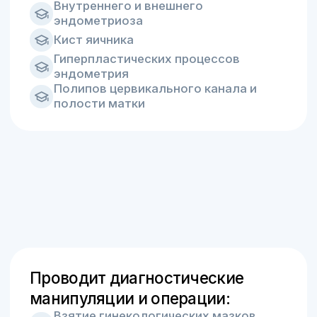
Биопсию шейки матки
Лечение патологии шейки матки на
аппарате «Фотек»
Удаление и введение ВМК
Удаление остроконечных кондилом
Лечение папилом (хирургическое,
консервативное)
Хирургическое лечение кисты
бартолиновой железы
Биопсия эндометрия матки
ГСС под узи контролем
Образование:
Донецкий государственный