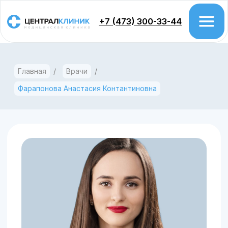
+7 (473) 300-33-44
Главная
/
Врачи
/
Врачи
Фарапонова Анастасия Контантиновна
Цены
Акции
Проктология
Колоноскопия
Гастроэтерология
Урология
Хирургия
Гинекология
Дерматология
Стаж: с 2021 г.
Косметология
За
са
Фарапонова
Флебология
вы