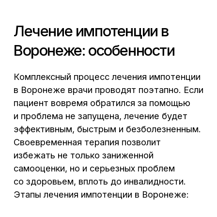
прием у уролога и андролога.
Кроме того, необходима
лабораторная диагностика и
специальный тест.
Определение причины болезни.
2
Непосредственное лечение
3
импотенции в Воронеже.
В процессе обследования врачи
используют новейшие медицинские
приборы и разрабатывают индивидуальную
для каждого пациента схему лечения. При
необходимости, проводится физиотерапия
в Воронеже, восстанавливается
гормональный баланс, повышается
сексуальное либидо.
Врачи медицинского учреждения «Централ
Клиник» — опытные специалисты,
у которых есть опыт успешного
безоперационного лечения импотенции
у мужчин разного возраста. Процедуры