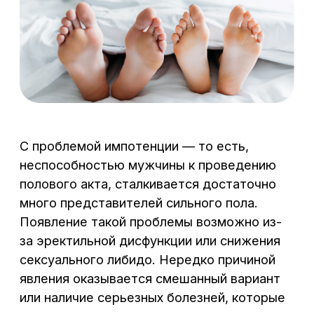
С проблемой импотенции — то есть,
Кардиология
неспособностью мужчины к проведению
Терапия
полового акта, сталкивается достаточно
много представителей сильного пола.
IV-терапия
Появление такой проблемы возможно из-
за эректильной дисфункции или снижения
Чек-Ап
сексуального либидо. Нередко причиной
явления оказывается смешанный вариант
Анализы
или наличие серьезных болезней, которые
УЗИ
приводят к уменьшению в организме
количества гормона тестостерона —
именно он контролирует половые
Отзывы
возможности мужчин. Вне зависимости
от причин такого явления, специалисты
О здоровье
нашего центра «Централ Клиник» готовы
Контакты
взяться за лечение импотенции
в Воронеже и вернуть пациента
Документы
к полноценной жизни.
Наша клиника в Воронеже — это мощный
Онлайн-запись
медицинский центр, в котором работают
+7 (473) 300-33-44
опытные урологи со стажем работы более
29 лет! Врачи проведут диагностические
Пн – Пт: 8:00 – 20:00