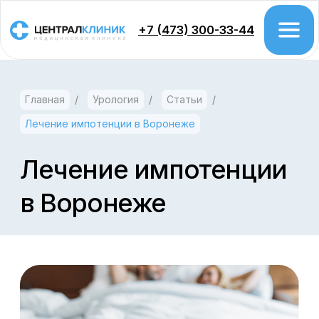
+7 (473) 300-33-44
Главная
/
Урология
/
Статьи
/
Врачи
Лечение импотенции в Воронеже
Цены
Акции
Лечение импотенции
в Воронеже
Проктология
Колоноскопия
Гастроэтерология
Урология
Хирургия
Гинекология
Дерматология
Косметология
Флебология