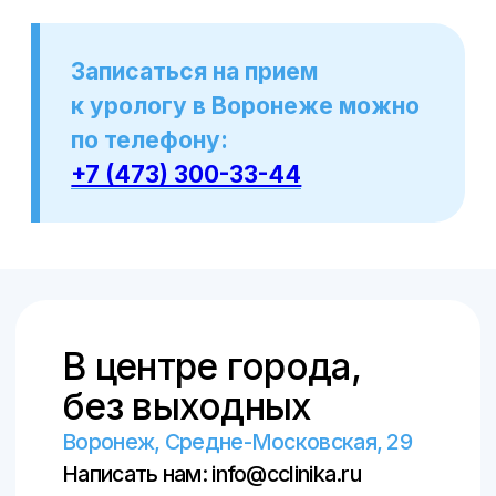
© ООО «Центральная клиника», 2018–
2026
© Создание сайта и продвижение –
SpaceMilk
, 2019–2026
© Создание авторских статей – Ксения
Вобликова, 2018–2026