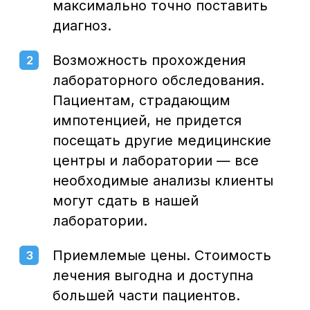
без выходных
Воронеж, Средне-Московская, 29
Написать нам: info@cclinika.ru
Пн – Пт: 8:00 – 20:00
Сб – Вс: 8:00 – 17:00
+7 (473) 300-33-44
Онлайн-запись