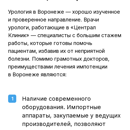
мочеиспускательного канала, удаление
кондилом и ряд других медицинских услуг.
Помните, что обращение к опытным
докторам при первых симптомах появления
импотенции — это высокий шанс устранить
недуг без операции, поднять самооценку
и не допустить появления серьезных
проблем со здоровьем.
Записаться на прием
к урологу в Воронеже можно
по телефону:
+7 (473) 300-33-44
В центре города,