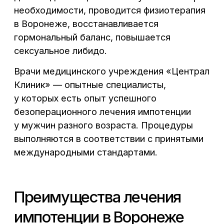
максимально точно поставить
диагноз.
Возможность прохождения
2
лабораторного обследования.
Пациентам, страдающим
импотенцией, не придется
посещать другие медицинские
центры и лаборатории — все
необходимые анализы клиенты
могут сдать в нашей
лаборатории.
Приемлемые цены. Стоимость
3
лечения выгодна и доступна
большей части пациентов.
Помните, что здоровье —
единственное, на чем нельзя
экономить.
Помимо лечения импотенции в Воронеже,
наша клиника «Централ Клиник»
предоставляет устранение воспаления