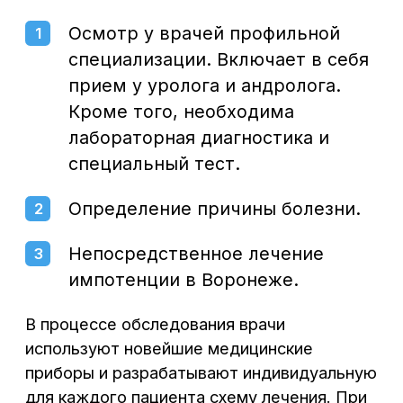
выполняются в соответствии с принятыми
международными стандартами.
Преимущества лечения
импотенции в Воронеже
Урология в Воронеже — хорошо изученное
и проверенное направление. Врачи
урологи, работающие в «Централ
Клиник» — специалисты с большим стажем
работы, которые готовы помочь
пациентам, избавив их от неприятной
болезни. Помимо грамотных докторов,
преимуществами лечения импотенции
в Воронеже являются:
Наличие современного
1
оборудования. Импортные
аппараты, закупаемые у ведущих
производителей, позволяют