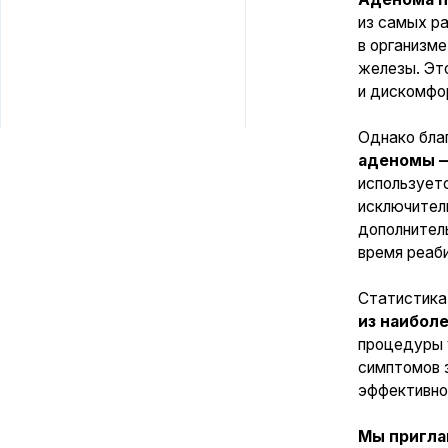
Однако благодаря
аденомы — лазе
используется скал
исключительно энд
дополнительных ра
время реабилитаци
Статистика показы
из наиболее эфф
процедуры у больш
симптомов заболев
эффективности да
Мы приглашаем 
подробной информ
Мы гарантируем к
мы сможем преодол
жизнь без дискомф
Записаться
можно по те