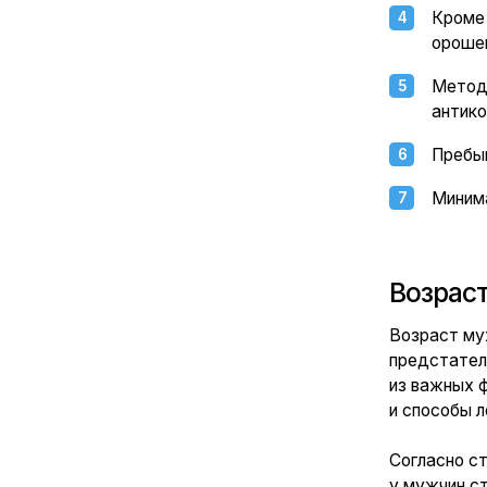
предстательной ж
из важных фактор
и способы лечения 
Согласно статисти
у мужчин старше 5
примерно половин
признаки увеличен
доля достигает 9
При исследовании 
встречается начин
50%, в 80 лет — 9
При этом, если ДГ
пузыря, то не тре
осмотр, ТРУЗИ, ко