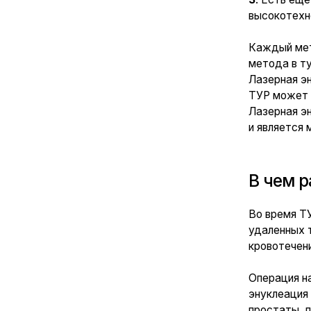
В чем разни
Во время ТУР про
удаленных тканей,
кровотечения мето
Операция направле
энуклеация подраз
простаты, повторн
Отзыв нашего па
предстательной
Преимущест
По статистик
1
при классиче
в 15% случаев
лет.