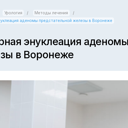
огия
/
Методы лечения
/
ия аденомы предстательной железы в Воронеже
я энуклеация аденомы пред
в Воронеже