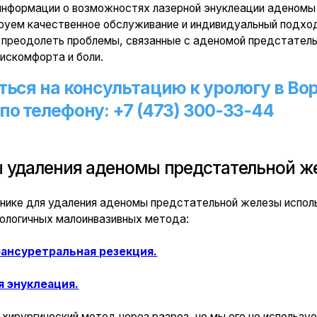
ления аденомы предстательной железы
ля удаления аденомы предстательной железы используются перв
ных малоинвазивных метода:
етральная резекция.
леация.
гический метод через разрез, но мы его не используем, потому чт
ое оснащение, которое позволяет проводить операции без разрезо
т свои преимущества и используется по показаниям. Основными 
ную сторону являются: размер простаты, ее расположение, сопут
ия возникла как альтернатива трансуретральной резекции (ТУР) п
ряд осложнений.
ия становится вариантом выбора для пациентов с объёмом прост
инвазивной процедурой.