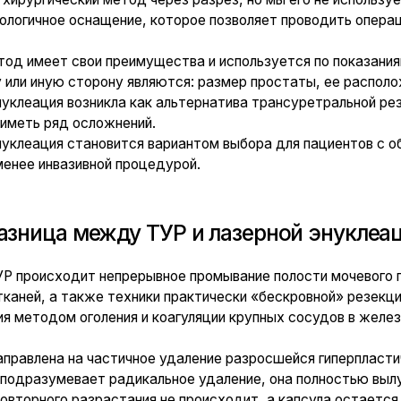
ца между ТУР и лазерной энуклеацией?
исходит непрерывное промывание полости мочевого пузыря с одн
 а также техники практически «бескровной» резекции с предвари
дом оголения и коагуляции крупных сосудов в железе.
на на частичное удаление разросшейся гиперпластической ткани, 
умевает радикальное удаление, она полностью вылущивает ткань
ого разрастания не происходит, а капсула остается целой.
циента, которому в Воронеже проведена лазерная энуклеа
 железы:
ва лазерной энуклеации
е лазерная энуклеация не только более безопасна, но и лучше защ
ской трансуретральной резекции (ТУР) простаты повторные случа
, то после лазерного эндоскопического вмешательства всего в 1%