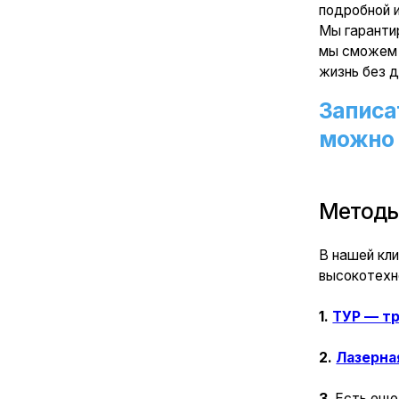
Методы уда
В нашей клинике д
высокотехнологич
1.
ТУР — трансур
2.
Лазерная энук
3
. Есть еще хирур
высокотехнологичн
Каждый метод имее
метода в ту или и
Лазерная энуклеац
ТУР может иметь 
Лазерная энуклеац
и является менее 