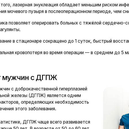
елезы (ДГПЖ) является одним
ов, определяющих необходимость
этого заболевания.
ке, ДГПЖ чаще всего развивается
0 лет. В возрасте от 50 до 60 лет
а мужчин имеют некоторые
ия простаты, а к 70−80 годам эта
0%.
ткани предстательной железы гистологические признаки (на уровн
ая уже с 40-летнего возраста. Частота ее выявления составляет в
0%. Это — состояние предстательной железы, характерное для зр
ПЖ не вызывает сужения мочеиспускательного канала и не наруша
бует и лечения. В этом случае необходимо только динамическое н
нтроль ПСА крови).