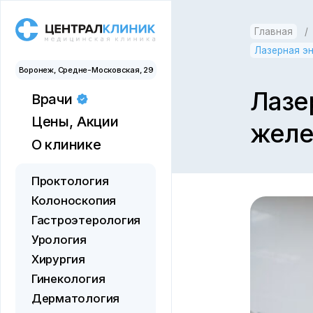
Главная
/
Урол
Лазерная энуклеац
Воронеж, Средне-Московская, 29
Лазерна
Врачи
Цены,
Акции
железы 
Для иногородних
О клинике
Отзывы
О здоровье
Проктология
Контакты
Колоноскопия
Документы
Гастроэтерология
Урология
Хирургия
Гинекология
Дерматология
Косметология
Флебология