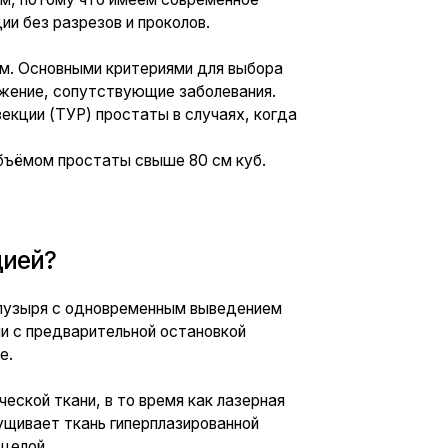
овременным выведением
тельной остановкой
в то время как лазерная
 гиперплазированной
ция аденомы
ищает от рецидива. Если
и гиперплазии отмечаются
 случаев в течении 20-ти