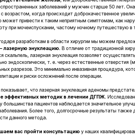
 разработкам в области хирургии мы можем предложить вам инно
рную энуклеацию
. В отличие от традиционной хирургической опе
ьпель, лазерная энуклеация позволяет осуществлять удаление гип
оскопически, т. е. через естественные отверстия (мочеиспускате
зрезов. Это минимально инвазивная процедура, которая способна
и и риски осложнений после операции.
вает, что лазерная энуклеация аденомы предстательной железы
ективных методик в лечении ДГПЖ
. Исследования показали, 
инства пациентов наблюдается значительное улучшение мочеисп
ания. Более того, долгосрочные результаты также демонстриру
нного метода.
вас пройти консультацию
у наших квалифицированных специали
ации о возможностях лазерной энуклеации аденомы предстательн
ачественное обслуживание и индивидуальный подход к каждому п
еть проблемы, связанные с аденомой предстательной железы, и
орта и боли.
 на консультацию к урологу в Воронеже
лефону: +7 (473) 300-33-44