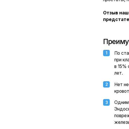
Нет необходи
2
кровотечений
Одним из важ
3
Эндоскопичес
повреждения 
железы и мин
Кроме того, 
4
орошения моч
Методика поз
5
антикоагулян
Пребывание в
6
Минимальная 
7
Возраст му
Возраст мужчин с 