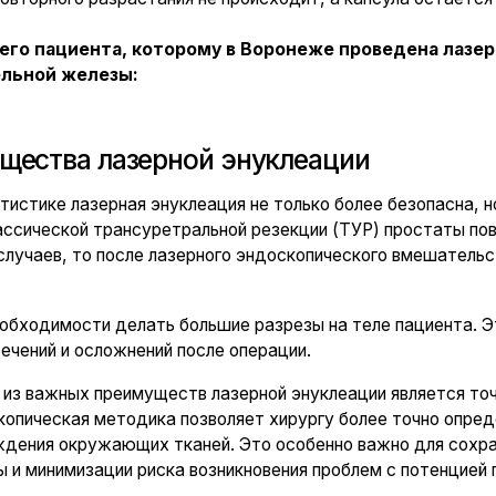
мости делать большие разрезы на теле пациента. Это позволяет з
 и осложнений после операции.
ных преимуществ лазерной энуклеации является точность и контр
кая методика позволяет хирургу более точно определить границы 
окружающих тканей. Это особенно важно для сохранения функци
имизации риска возникновения проблем с потенцией после операци
лазерная энуклеация обладает меньшим риском инфекций. Не испо
евого пузыря в послеоперационном периоде, чем снижается риск 
воляет оперировать больных с тяжёлой сердечно-сосудистой па
ты.
 стационаре сокращено до 1 суток, быстрый восстановительный п
кровопотеря во время операции — в среднем до 5 мл.
жчин с ДГПЖ
доброкачественной гиперплазией