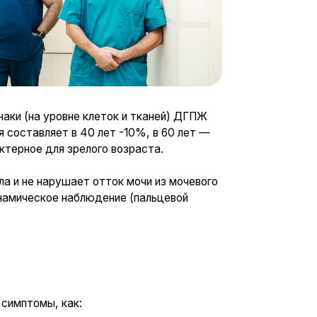
к:
ращаться за консультацией
далить гиперплазированную
ество жизни пациента.