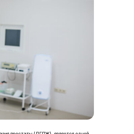
ы (ДГПЖ), является одной
-за неизбежных изменений
тканей предстательной
пускания, боли