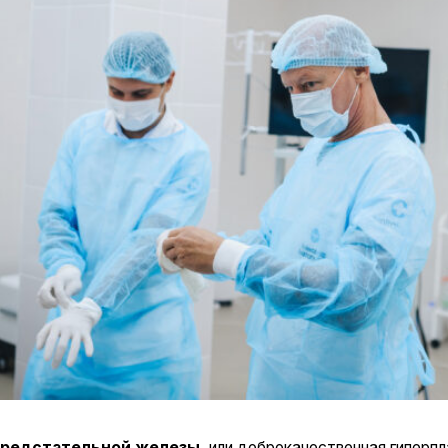
ательной железы
, или доброкачественная гиперплазия простат
раненных заболеваний у мужчин старше 50 лет. Она возникает из
растом, когда происходит доброкачественное увеличение объема 
 привести к таким неприятным симптомам, как нарушение мочеис
 мочеиспускании, частому ночному путешествую в туалет.