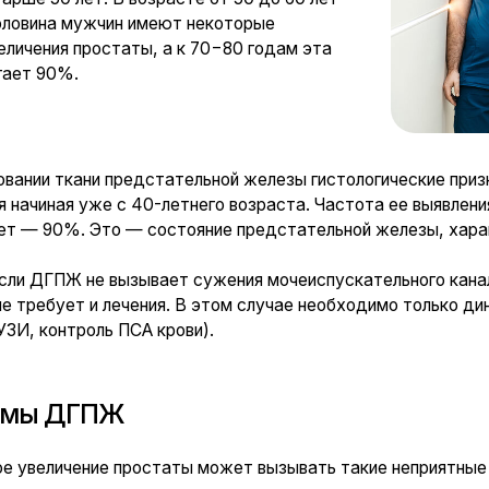
ДГПЖ
ичение простаты может вызывать такие неприятные симптомы, ка
испускание, особенно ночью (ночная поллиакурия);
езненное мочеиспускание;
очи;
лного опорожнения мочевого пузыря;
мфорт при мочеиспускании.
 распространенность ДГПЖ с возрастом, важно своевременно об
нвазивное лечение аденомы предстательной железы позволяет у
осстановить нормальную функцию мочевого пузыря и улучшить кач