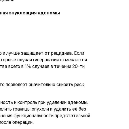
начительно снизить риск
оль при удалении аденомы.
опухоли и удалить её без
ональности предстательной
и.
льзуется система
инфекционных осложнений.
тологией, принимающих
ериод.