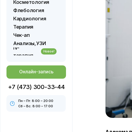
Кардиология
Терапия
Чек-ап
Анализы,
УЗИ
IV-
Новое!
терапия
Онлайн-запись
+7 (473) 300-33-44
Пн – Пт: 8:00 – 20:00
Сб – Вс: 8:00 – 17:00
Аденома предст
из самых распрост
в организме с воз
железы. Это может
и дискомфорту при