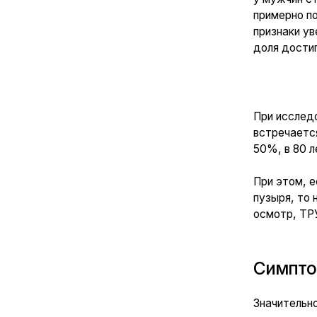
Симптомы 
Значительное увел
учащенное моче
частое или бол
слабый поток м
ощущение непо
боли или диско
Учитывая высокую
к специалистам.
Современное малои
ткань простаты, в