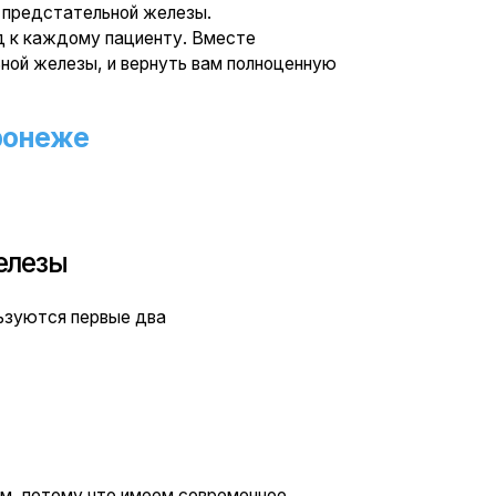
ые два
о имеем современное
в и проколов.
критериями для выбора
ствующие заболевания.
ростаты в случаях, когда
аты свыше 80 см куб.