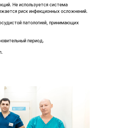
е клеток и тканей) ДГПЖ
 40 лет -10%, в 60 лет —
елого возраста.
ет отток мочи из мочевого
аблюдение (пальцевой