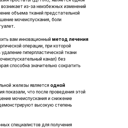
вационный
метод лечения
рации, при которой
ерпластической ткани
льный канал) без
 значительно сократить
 является
одной
что после проведения этой
ускания и снижение
ют высокую степень
стов для получения
ой железы.
ациенту. Вместе
 вернуть вам полноценную