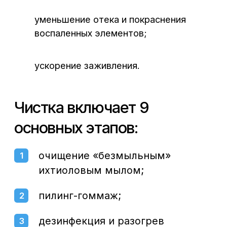
нанесение постпилинговой
7
маски;
заключительная дезинфекция;
8
восстановительный и защитный
9
этапы: крем, пудра, лосьон
точечно на воспалительные
элементы.
В зависимости от типа кожи
заключительный этапы подбираются
индивидуально.
Записаться на прием
к косметологу в Воронеже
можно по телефону:
+7 (473) 300-33-44