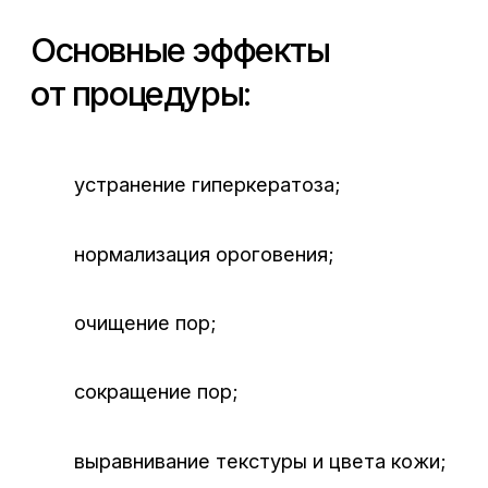
ускорение заживления.
Чистка включает 9
основных этапов:
очищение «безмыльным»
1
ихтиоловым мылом;
пилинг-гоммаж;
2
дезинфекция и разогрев
3
специальным лосьоном;
основной пилинг;
4
размягчения содержимого пор
5
с помощью специального
раствора;
нанесение ферментативного
6
пилинга-чистки;