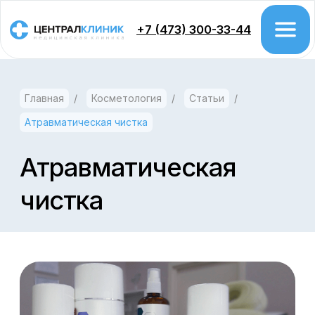
+7 (473) 300-33-44
Главная
/
Косметология
/
Статьи
/
Врачи
Атравматическая чистка
Цены
Акции
Атравматическая
чистка
Проктология
Колоноскопия
Гастроэтерология
Урология
Хирургия
Гинекология
Дерматология
Косметология
Флебология