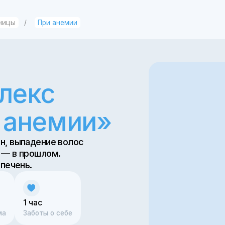
При анемии
кс
немии»
адение волос
прошлом.
ь.
 час
аботы о себе
ься