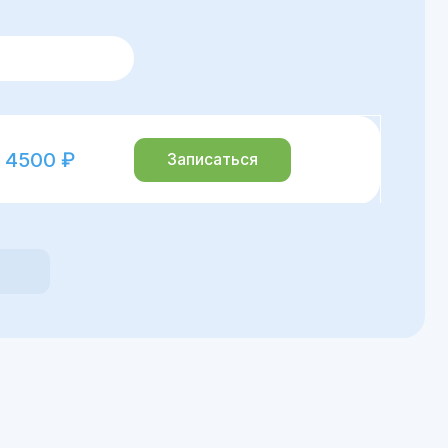
м.н
есто «Кардиология»
Отзывы