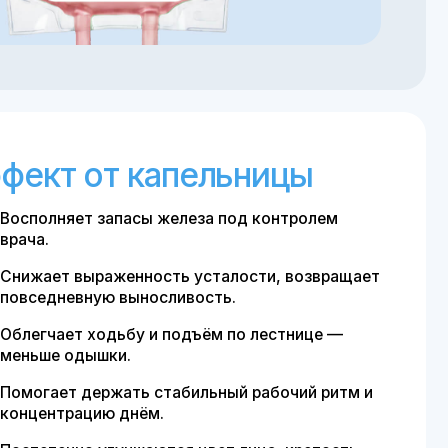
т капельницы
апасы железа под контролем
аженность усталости, возвращает
ю выносливость.
дьбу и подъём по лестнице —
ки.
жать стабильный рабочий ритм и
ю днём.
лучшаются цвет лица, крепость
тояние волос.
 мерзлявость — комфортнее
прохлада.