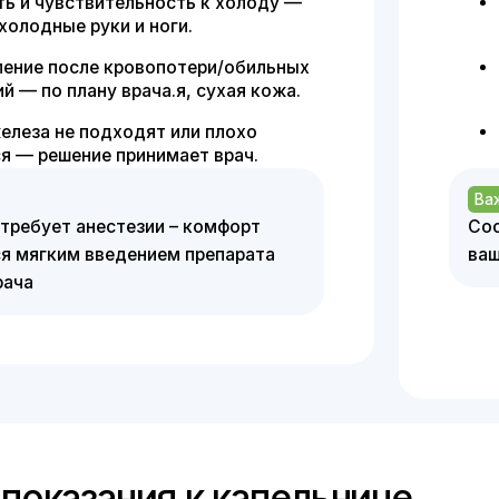
не подходят или плохо
Ускоряет вос
шение принимает врач.
— сроки и по
Важно
ет анестезии – комфорт
Состав подбирае
им введением препарата
вашего состояни
азания к капельнице
 к компонентам
Избыток витаминов в организме
В
актация
Сахарный диабет
Варикозные заболевани