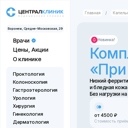
Главная
/
Капельницы
/
Воронеж, Средне-Московская, 29
Врачи
Новинка!
Компле
Цены,
Акции
Для иногородних
О клинике
«При а
Отзывы
О здоровье
Проктология
Низкий ферритин, вып
Контакты
Колоноскопия
и бледная кожа — в 
Документы
Гастроэтерология
Без нагрузки на печен
Урология
Хирургия
Гинекология
от 4500 ₽
1
Стоимость приёма
З
Дерматология
Косметология
Записат
Флебология