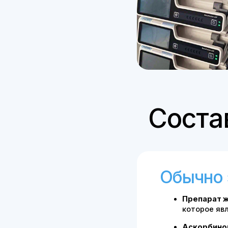
Состав 
Обычно это
Препарат железа
которое является 
Аскорбиновая ки
лучшему усвоению
Витамин В12 (циа
гемоглобина, спо
эритроцитов
Что будет входит
из индивидуальн
результатов обсл
Все препараты с
в клинической пр
по медицинским 