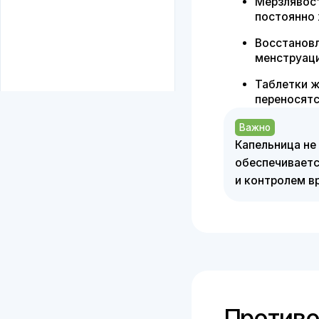
Таблетки железа 
переносятся — ре
Важно
Капельница не требу
обеспечивается мягк
и контролем врача
Противопок
Чувствительность
Беременность и л