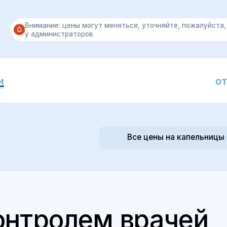
тролем врачей
Шишкина
Елена Сергеевна
Врач-терапевт
Кардиолог
к.
Премия ПроДокторов 2025: 2 м
Прием пациентов с 18 лет
Записаться на капельницу