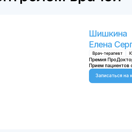
Тимашов
Ярослав Игоревич
Врач-анестезиолог
Трансфузи
Провел многокомпонентные рег
внутривенные анестезии.
Ординатура по специальности 
реаниматология"