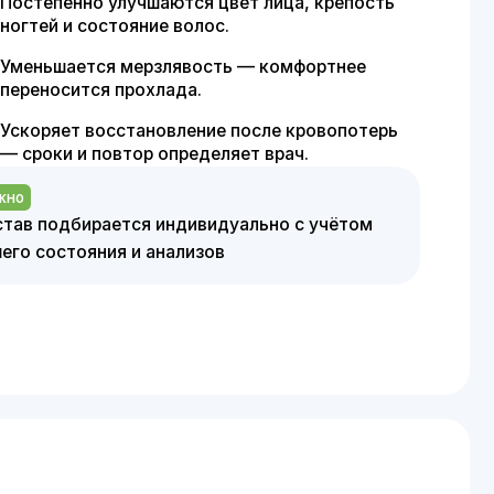
становление после кровопотерь
втор определяет врач.
тся индивидуально с учётом
я и анализов
озраст до 18 лет
я