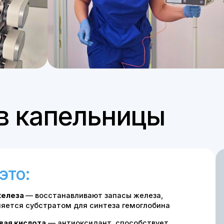
капельницы
:
— восстанавливают запасы железа,
субстратом для синтеза гемоглобина
слота
— антиоксидант, способствует
 железа
нокобаламин)
— участвует в синтезе
собствует нормальному созреванию
ь в состав капельницы решает врач, исходя
ых потребностей конкретного пациента,
едований и противопоказаний.
ертифицированы, используются
актике, а сама процедура проводится
стандартам