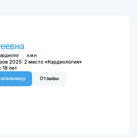
олог
Реаниматолог
ионарные, тотальные
"Анестезиология-