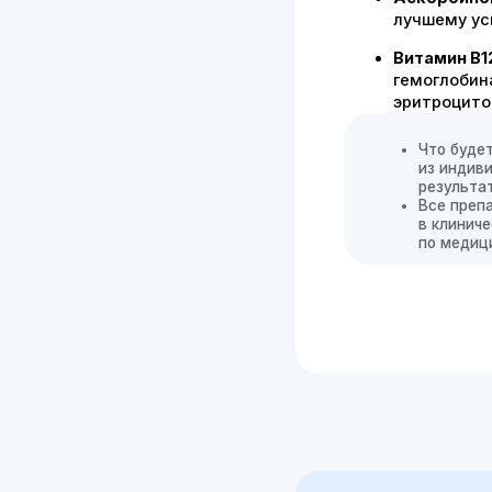
Цена
При анемии