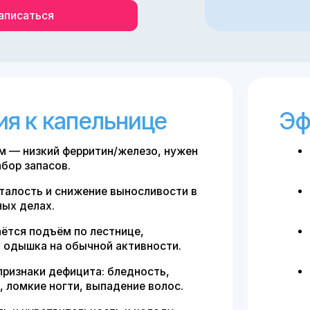
 капельнице
Эффект о
зкий ферритин/железо, нужен
Восполняет з
пасов.
врача.
ь и снижение выносливости в
Снижает выр
ах.
повседневну
одъём по лестнице,
Облегчает хо
а на обычной активности.
меньше одыш
и дефицита: бледность,
Помогает дер
ие ногти, выпадение волос.
концентраци
вствительность к холоду —
Постепенно у
ые руки и ноги.
ногтей и сос
после кровопотери/обильных
Уменьшается
плану врача.я, сухая кожа.
переносится 