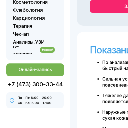
Кардиология
Терапия
Чек-ап
Анализы,
УЗИ
IV-
Показания к
Новое!
терапия
По анализам — ни
быстрый набор за
Онлайн-запись
Сильная усталост
+7 (473) 300-33-44
повседневных дел
Тяжелее даётся п
Пн – Пт: 8:00 – 20:00
появляется одышк
Сб – Вс: 8:00 – 17:00
Наружные признак
сухая кожа, ломк
Мерзлявость и чу
постоянно холодн
Восстановление 
менструаций — по 