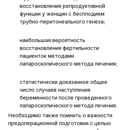
В центре города,
без выходных
Воронеж, Средне-Московская, 29
Написать нам: info@cclinika.ru
Пн – Пт: 8:00 – 20:00
Сб – Вс: 8:00 – 17:00
+7 (473) 300-33-44
Онлайн-запись