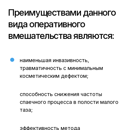
лапароскопического!
В Central clinic Воронеж специалисты
придерживаются специально
разработанных рациональных методов
эндоскопического лечения, а также
использования более совершенных
устройств, более физиологичных шовных
материалов из современных полимеров
согласно последним принципам
реконструктивно-пластической хирургии
с ранним восстановлением
в послеоперационное периоде.
Записаться на прием
к гинекологу в Воронеже
можно по телефону:
+7 (473) 300-33-44