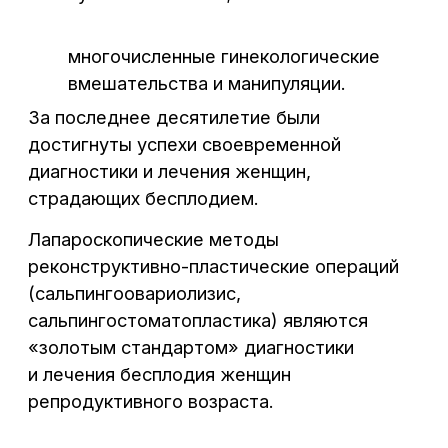
восстановления репродуктивной
функции у женщин с бесплодием
трубно-перитонеального генеза;
наибольшая вероятность
восстановления фертильности
пациенток методами
лапароскопического метода лечения;
статистически доказанное общее
число случаев наступления
беременности после проведенного
лапароскопического метода лечения.
Необходимо также помнить о важности
предоперационной подготовки с целью
минимизиции развития осложнений.
Необходимо проконсультироваться
с акушером-гинекологом перед
хирургическим вмешательством для
выявления решения проблемы с помощью
проведения минимально травматичного
вида оперативного вмешательства-