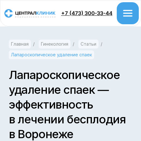
+7 (473) 300-33-44
Главная
/
Гинекология
/
Статьи
/
Врачи
Лапароскопическое удаление спаек
Цены
Акции
Лапароскопическое
удаление спаек —
Проктология
эффективность
Колоноскопия
Гастроэтерология
в лечении бесплодия
Урология
в Воронеже
Хирургия
Гинекология
Сегодня нам хотелось поговорить
Дерматология
об одной из самых актуальных проблем,
Косметология
затрагиваемых акушерами-гинекологами
и репродуктологами — женском
Флебология