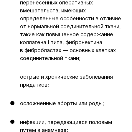
(сальпингоовариолизис,
сальпингостоматопластика) являются
«золотым стандартом» диагностики
и лечения бесплодия женщин
репродуктивного возраста.
Преимуществами данного
вида оперативного
вмешательства являются:
наименьшая инвазивность,
травматичность с минимальным
косметическим дефектом;
способность снижения частоты
спаечного процесса в полости малого
таза;
эффективность метода