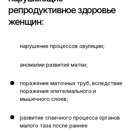
такие как повышенное содержание
коллагена I типа, фибронектина
в фибробластах — основных клетках
соединительной ткани;
острые и хронические заболевания
придатков;
осложненные аборты или роды;
инфекции, передающиеся половым
путем в анамнезе;
многочисленные гинекологические
вмешательства и манипуляции.
За последнее десятилетие были
достигнуты успехи своевременной
диагностики и лечения женщин,
страдающих бесплодием.
Лапароскопические методы
реконструктивно-пластические операций