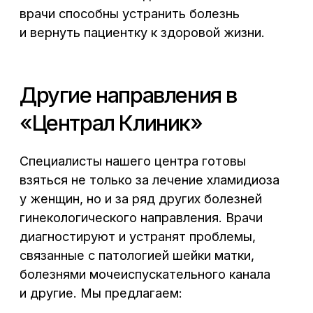
гинекологической специализации, звоните
нам и записывайтесь на прием к опытным
специалистам.
Записаться на прием
к гинекологу в Воронеже
можно по телефону:
+7 (473) 300-33-44
В центре города,
без выходных
Воронеж, Средне-Московская, 29
Написать нам: info@cclinika.ru
Пн – Пт: 8:00 – 20:00
Сб – Вс: 8:00 – 17:00