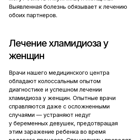
Первичный прием. Лечащий врач
1
осмотрит пациентку, выпишет
направление на прохождение
дополнительных исследований:
лабораторную диагностику, УЗИ,
поставит предварительный
диагноз.
Повторный прием. Специалист
2
на основании результатов
анализов подтверждает наличие
хламидиоза у женщин,
разрабатывает индивидуальную
схему лечения.
Непосредственное лечение
3
хламидиоза у женщин.
Предусматривает
медикаментозную терапию под
контролем лечащего врача.
Операционное вмешательство