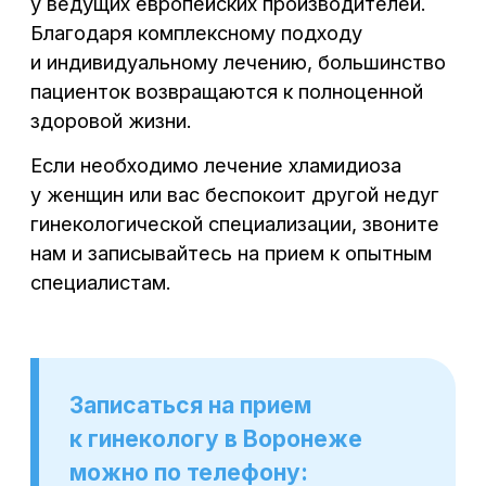
ИМЕЮТСЯ ПРОТИВОПОКАЗАНИЯ.
НЕОБХОДИМА КОНСУЛЬТАЦИЯ
СПЕЦИАЛИСТА
Материалы, размещенные на данном
сайте, носят информационный характер
и предназначены для образовательных
целей. Посетители сайта не должны
использовать их в качестве
медицинских рекомендаций или
постановки диагноза себе или третьим
лицам
Лицензия клиники: Л041-01136-
36/00327806
ПОЛИТИКА КОНФИДЕНЦИАЛЬНОСТИ
ПОЛЬЗОВАТЕЛЬСКОЕ СОГЛАШЕНИЕ
© ООО «Центральная клиника», 2018–
2026
© Создание сайта и продвижение –
SpaceMilk
, 2019–2026