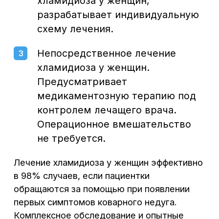
Услуги
проктолога в Воронеже
.
1
Лечение кольпита и других
2
заболеваний.
Диагностика и лечение вируса
3
папилломы человека у женщин в
гинекологии.
Диагностика и
лечение
4
трихомониаза у женщин
.
Опытные специалисты используют
в работе проверенные действенные
медикаменты и аппараты, закупаемые
у ведущих европейских производителей.
Благодаря комплексному подходу
и индивидуальному лечению, большинство
пациенток возвращаются к полноценной
здоровой жизни.
Если необходимо лечение хламидиоза
у женщин или вас беспокоит другой недуг