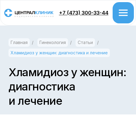
+7 (473) 300-33-44
Главная
/
Гинекология
/
Статьи
/
Врачи
Хламидиоз у женщин: диагностика и лечение
Цены
Акции
Хламидиоз у женщин:
диагностика
Проктология
и лечение
Колоноскопия
Гастроэтерология
Урология
Хирургия
Гинекология
Дерматология
Косметология
Флебология