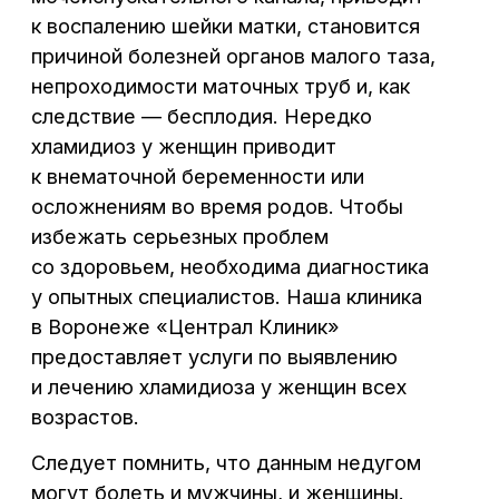
возрастов.
Сб – Вс: 8:00 – 17:00
Следует помнить, что данным недугом
могут болеть и мужчины, и женщины.
Выявленная болезнь обязывает к лечению
обоих партнеров.
Лечение хламидиоза у
женщин
Врачи нашего медицинского центра
обладают колоссальным опытом
диагностике и успешном лечении
хламидиоза у женщин. Опытные врачи
справляются даже с осложненными
случаями — устраняют недуг
у беременных девушек, предотвращая
этим заражение ребенка во время
родового процесса. Специалисты проводят
необходимые процедуры по такому
алгоритму: