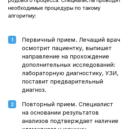
не требуется.
Лечение хламидиоза у женщин эффективно
в 98% случаев, если пациентки
обращаются за помощью при появлении
первых симптомов коварного недуга.
Комплексное обследование и опытные
врачи способны устранить болезнь
и вернуть пациентку к здоровой жизни.
Другие направления в
«Централ Клиник»
Специалисты нашего центра готовы
взяться не только за лечение хламидиоза
у женщин, но и за ряд других болезней
гинекологического направления. Врачи
диагностируют и устранят проблемы,
связанные с патологией шейки матки,
болезнями мочеиспускательного канала
и другие. Мы предлагаем: