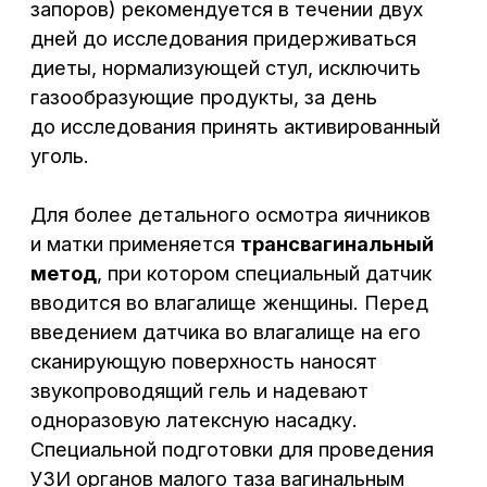
Когда лучше проводить
УЗИ матки и придатков?
УЗИ органов малого таза может
проводиться в любой день менструального
цикла, но при поиске различной патологии
для правильного толкования результатов
фаза менструального цикла имеет
значение.
для профилактического осмотра,
а также для выявления очаговых
образований в матке и яичниках
(миомы, кисты) лучше делать УЗИ
матки и придатков сразу после
менструации (5−7 день цикла);
для обнаружения аномалий развития
матки (двурогая матка, удвоение,
наличие перегородок в матке)