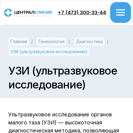
+7 (473) 300-33-44
Главная
/
Гинекология
/
Диагностика
/
Врачи
УЗИ (ультразвуковое исследование)
Цены
Акции
УЗИ (ультразвуковое
исследование)
Проктология
Колоноскопия
Гастроэтерология
Ультразвуковое исследование органов
Урология
малого таза (УЗИ) — высокоточная
диагностическая методика, позволяющая
Хирургия
провести комплексное обследование матки
Гинекология
и области придатков для выявления
различных патологий.
Дерматология
Женщинам рекомендуется проводить УЗИ
Косметология
малого таза один раз в год. Такие
Флебология