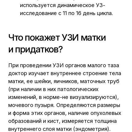
становится трехслойным. Структура
миометрия также должна быть
однородной вне зависимости от фазы
цикла.
УЗИ яичников
позволяет определить
форму, размеры, расположение и строение
этого парного органа. В норме в первые
дни менструального цикла в яичнике
выявляется несколько фолликулов
диаметром 4−6 мм. В середине цикла
должен быть виден доминантный фолликул
(из него выйдет готовая к оплодотворению
яйцеклетка), имеющий размеры 10−24 мм.
С ростом доминантного фолликула другие
фолликулы уменьшаются. После овуляции
доминантный фолликул исчезает, а на его
месте с 12−14-го дня цикла определяется
желтое тело, продуцирующее гормон
прогестерон. Если происходит
оплодотворение и имплантация
(прикрепление плодного яйца к стенке
матки), желтое тело остается в яичнике