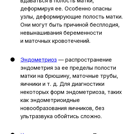
© Создание авторских статей – Ксения
Вобликова, 2018–2026