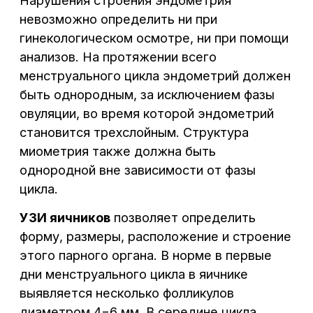
яйцеклетки, происходит ли овуляция,
возможно ли прикрепление плодного яйца
к внутренней оболочке матки.
УЗИ проходимости маточных труб
— отдельный вид исследования, который
производится при заполнении полости
матки и маточных труб специальным
контрастным веществом. При обычном
УЗИ увидеть полную картину состояния
труб невозможно, так как их просвет
в норме не визуализируется. Поэтому
врачи прибегают к специальной методике,
позволяющей четко установить
проходимость маточных труб. Такое
исследование выполняют только при
наличии показаний к нему, например, для
определения причины бесплодия.
Оптимальное время для проведения
данного обследования с 5-го по 11-й день
менструального цикла (накануне овуляции).
Именно в это время шейка матки наиболее
расширена, а эндометрий имеет