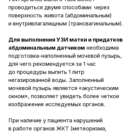
Сб – Вс: 8:00 – 17:00
При наличие у пациента нарушений
в работе органов ЖКТ (метеоризма,
запоров) рекомендуется в течении двух
дней до исследования придерживаться
диеты, нормализующей стул, исключить
газообразующие продукты, за день
до исследования принять активированный
уголь.
Для более детального осмотра яичников
и матки применяется
трансвагинальный
метод
, при котором специальный датчик
вводится во влагалище женщины. Перед
введением датчика во влагалище на его
сканирующую поверхность наносят
звукопроводящий гель и надевают
одноразовую латексную насадку.
Специальной подготовки для проведения
УЗИ органов малого таза вагинальным
датчиком не требуется, за исключением
опорожнения мочевого пузыря перед
процедурой.