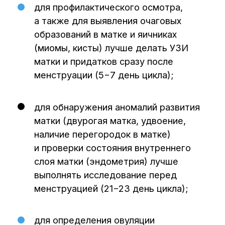
Размеры матки
варьируются
в зависимости от конституции женщины
и ее возраста. Если размеры этого органа
меньше нормы, говорят об инфантильной
(недоразвитой) матке. Большие размеры
бывают при патологических образованиях,
воспалительных заболеваниях,
беременности.
По ультразвуковой картине четко можно
различить два из трех слоев матки —
внутренний (эндометрий) и средний
(миометрий). Особое внимание уделяется
эндометрию, который обновляется каждый
месяц с приходом менструации.
Нарушения строения эндометрия
невозможно определить ни при
гинекологическом осмотре, ни при помощи
анализов. На протяжении всего
менструального цикла эндометрий должен
быть однородным, за исключением фазы
овуляции, во время которой эндометрий