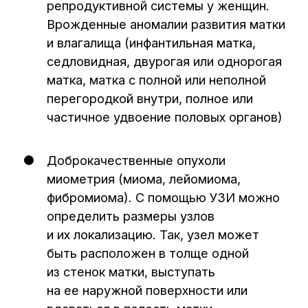
ИМЕЮТСЯ ПРОТИВОПОКАЗАНИЯ.
НЕОБХОДИМА КОНСУЛЬТАЦИЯ
СПЕЦИАЛИСТА
Материалы, размещенные на данном
сайте, носят информационный характер
и предназначены для образовательных
целей. Посетители сайта не должны
использовать их в качестве
медицинских рекомендаций или
постановки диагноза себе или третьим
лицам
Лицензия клиники: Л041-01136-
36/00327806
ПОЛИТИКА КОНФИДЕНЦИАЛЬНОСТИ
ПОЛЬЗОВАТЕЛЬСКОЕ СОГЛАШЕНИЕ
© ООО «Центральная клиника», 2018–
2026
© Создание сайта и продвижение –
SpaceMilk
, 2019–2026