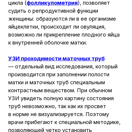
зеркала, через канал шейки
матки вводят тонкий
пластиковый катетер.
С помощью вагинального
3
датчика выполняют УЗИ
маточных труб, чтобы убедиться
в правильном расположении
катетера, после чего по нему
вводят стерильный раствор,
который, продвигаясь
по маточным трубам, позволяет
увидеть их внутреннюю
структуру и наличие в них
патологических изменений
(спаек).
В норме в конце исследования
4
вся жидкость выходит
в брюшную полость
и скапливается за маткой.
Если же она заполнила матку