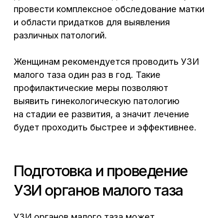
профилактические меры позволяют
выявить гинекологическую патологию
Кардиология
на стадии ее развития, а значит лечение
Терапия
будет проходить быстрее и эффективнее.
IV-терапия
Подготовка и проведение
Чек-Ап
УЗИ органов малого таза
Анализы
УЗИ органов малого таза может
УЗИ
проводиться двумя способами: через
поверхность живота (абдоминальным)
Отзывы
и внутривлагалищным (трансвагинальным).
О здоровье
Для выполнения УЗИ матки и придатков
Контакты
абдоминальным датчиком
необходима
подготовка-наполненный мочевой пузырь,
Документы
для чего рекомендуется за 1 час
до процедуры выпить 1 литр
Онлайн-запись
негазированной воды. Заполненный
мочевой пузырь является «акустическим
+7 (473) 300-33-44
окном», позволяет увидеть более четкое
изображение исследуемых органов.
Пн – Пт: 8:00 – 20:00