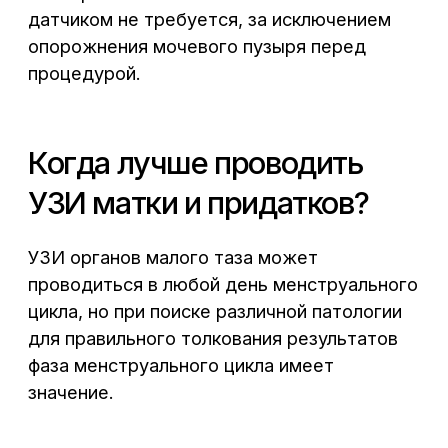
и проверки состояния внутреннего
слоя матки (эндометрия) лучше
выполнять исследование перед
менструацией (21−23 день цикла);
для определения овуляции
используется динамическое УЗ-
исследование с 11 по 16 день цикла.
Что покажет УЗИ матки
и придатков?
При проведении УЗИ органов малого таза
доктор изучает внутреннее строение тела
матки, ее шейки, яичников, маточных труб
(при наличии в них патологических
изменений, в норме-не визуализируются),
мочевого пузыря. Определяются размеры
и форма этих органов, наличие опухолевых
образований и кист, измеряется толщина
внутреннего слоя матки (эндометрия).