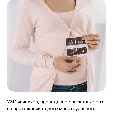
Непосредственно перед
1
проведением процедуры
пациентке в обязательном
порядке выполняют обработку
половых органов антисептиком.
В отличие от обычного УЗИ,
исследование может быть
болезненным, поэтому
за полчаса до него назначают
спазмолитики и обезболивающие
препараты.
Для проведения процедуры
2
пациентка ложится
на гинекологическое кресло,
во влагалище устанавливаются