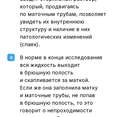
для установления факта беременности
и динамического наблюдения
за развитием плода.
Узнать подробности или
записаться на консультацию
к гинекологу в Воронеже
можно по телефону:
+7 (473) 300-33-44
В центре города,
без выходных
Воронеж, Средне-Московская, 29
Написать нам: info@cclinika.ru
Пн – Пт: 8:00 – 20:00
Сб – Вс: 8:00 – 17:00