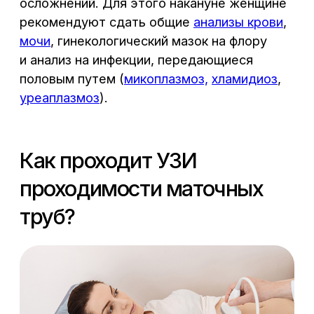
матка, матка с полной или неполной
перегородкой внутри, полное или
частичное удвоение половых органов)
Доброкачественные опухоли
миометрия (миома, лейомиома,
фибромиома). С помощью УЗИ можно
определить размеры узлов
и их локализацию. Так, узел может
быть расположен в толще одной
из стенок матки, выступать
на ее наружной поверхности или
вдаваться в полость матки,
деформируя ее. Особенно опасны
узлы, деформирующие полость матки.
Они могут быть причиной бесплодия,
невынашивания беременности
и маточных кровотечений.
Эндометриоз
— распространение
эндометрия за ее пределы полости
матки на брюшину, маточные трубы,