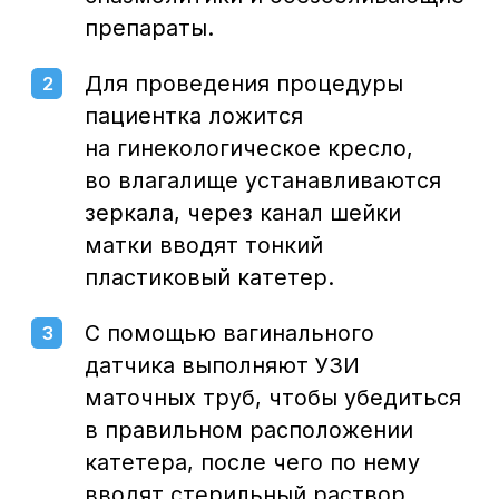
может сопровождаться появлением
жидкости в маточной трубе
(гидросальпинкс), что хорошо видно
при ультразвуковом исследовании.
Также на УЗИ можно увидеть признаки
хронического
эндометрита
(воспаления внутреннего слоя матки).
Длительное воспаление может
привести к срастанию тканей яичника,
брюшины, кишечника и маточных труб.
В таких случаях полноценная работа
яичника и маточной трубы
невозможна. Эндометрит способен
осложнить наступление беременности
либо привести к ее осложнениям.
Эндокринная патология яичников,
такая как мультифолликулярные
яичники. Это состояние, при котором
в яичнике образуется множество
фолликулов, не достигающих
нормальной зрелости. Помимо этого
ультразвуковой методом используется