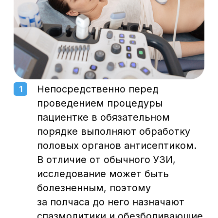
яичники и т. д. Для диагностики
некоторых форм эндометриоза, таких
как эндометриоидные
новообразования яичников, без
ультразвука обойтись сложно.
Кисты
и опухоли яичников. При
исследовании в яичнике определяется
образование округлой формы, контуры
которого хорошо видны. Кроме
онкологических рисков, кисты яичника
могут нарушать гормональный баланс
в организме женщины, приводя
к нарушениям менструального цикла,
бесплодию и выкидышам.
Полипы и гиперплазии эндометрия —
это патологические разрастания
внутреннего слоя матки.
Воспалительный процесс и его
последствия. Хроническое воспаление