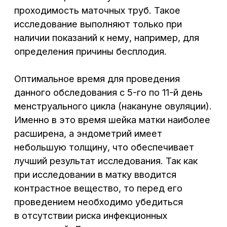
и маточные трубы, не попав
в брюшную полость, то это
говорит о непроходимости
маточных труб.
Какие заболевания можно
выявить с помощью УЗИ?
УЗИ — ценный диагностический метод,
отличающийся своей безопасностью
и доступностью, который позволяет
поставить правильный диагноз при
заболеваниях внутренних половых органов.
С помощью УЗИ органов малого таза
можно выявить различные
патологические процессы органов
репродуктивной системы у женщин.
Врожденные аномалии развития матки
и влагалища (инфантильная матка,
седловидная, двурогая или однорогая