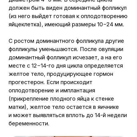
небольшую толщину, что обеспечивает
лучший результат исследования. Так как
при исследовании в матку вводится
контрастное вещество, то перед его
проведением необходимо убедиться
в отсутствии риска инфекционных
осложнений. Для этого накануне женщине
рекомендуют сдать общие
анализы крови
,
мочи
, гинекологический мазок на флору
и анализ на инфекции, передающиеся
половым путем (
микоплазмоз,
хламидиоз
,
уреаплазмоз
).
Как проходит УЗИ
проходимости маточных
труб?