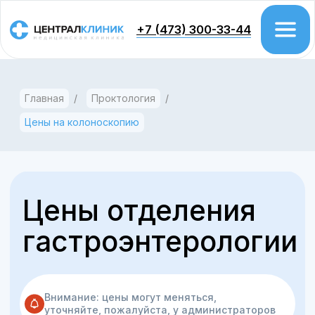
+7 (473) 300-33-44
Главная
/
Проктология
/
Врачи
Цены на колоноскопию
Цены
Акции
Проктология
Цены отделения
Колоноскопия
гастроэнтерологии
Гастроэтерология
Урология
Внимание: цены могут меняться,
уточняйте, пожалуйста, у администраторов
Хирургия
Гинекология
Дерматология
Колоноскопия
5 000 ₽
6 000 ₽
Косметология
Флебология