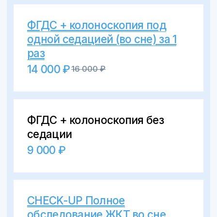
Сб – Вс: 8:00 – 17:00
CHECK-UP Полное
обследование ЖКТ во сне
консультация врача-
гастроэнтеролога
УЗИ брюшной полости (печень
и желчный пузырь +
поджелудочная железа)
ФГДС+колоноскопия
с седацией
стационар при
эндоскопическом
исследовании
Анализы и исследования: ВИЧ,
сифилис, гепатит В и С, группа
крови, резус/фактор + Общий
анализ крови с лейкоцитарной
формулой + СОЭ +
Цитологическое исследование
биопсийного материала на H.
Pylori + Биохимия крови
(базовая) + Липидный профиль
(стандартный) + СА 72−4 +
СА 19−9 + РЭА
29 660 ₽