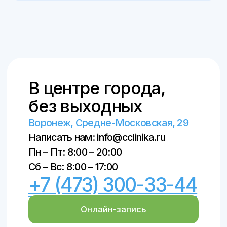
использовать их в качестве
медицинских рекомендаций или
постановки диагноза себе или третьим
лицам
Лицензия клиники: Л041-01136-
36/00327806
ПОЛИТИКА КОНФИДЕНЦИАЛЬНОСТИ
ПОЛЬЗОВАТЕЛЬСКОЕ СОГЛАШЕНИЕ
© ООО «Центральная клиника», 2018–
2026
© Создание сайта и продвижение –
SpaceMilk
, 2019–2026
© Создание авторских статей – Ксения
Вобликова, 2018–2026