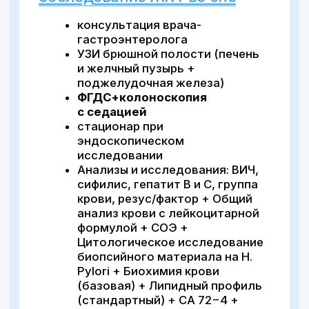
Колоноскопия во сне
10 000 ₽
CHECK-UP. Желчекаменная
болезнь — экспертная
диагностика во сне (под
седацией)
биохимия крови: глюказа в
крови, общий белок, белирубин
общий, холестерин общий,
АлАТ, АсАТ, креатинин, мочевая
кислота;
общий анализ крови с
лейкоцитарной формулой+СОЭ;
ГГТ (Гамма-
глутамилтранспептидаза).
УЗИ брюшной полости для
оценки состояния печени и
желчного пузыря,
поджелудочной железы и
селезенки.
гастроскопия (ФГДС) под
седацией (во сне).
первичная консультация врача-