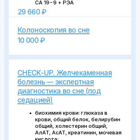
гастроэнтеролага по
результатам анализов и
исследований.
17 460 ₽
Повторный прием врача-
гастроэнтеролога
3 000 ₽
Первичный приём врача-
хирурга-эндоскописта
1 500 ₽
Консультация хирурга по
баллонированию желудка
перед операцией
Бесплатно