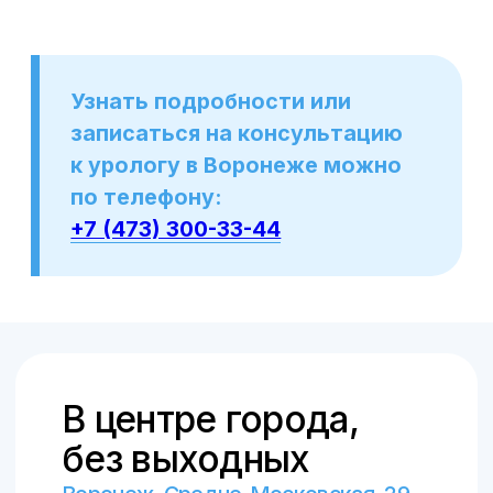
ИМЕЮТСЯ ПРОТИВОПОКАЗАНИЯ.
НЕОБХОДИМА КОНСУЛЬТАЦИЯ
СПЕЦИАЛИСТА
Материалы, размещенные на данном
сайте, носят информационный характер
и предназначены для образовательных
целей. Посетители сайта не должны
использовать их в качестве
медицинских рекомендаций или
постановки диагноза себе или третьим
лицам
Лицензия клиники: Л041-01136-
36/00327806
ПОЛИТИКА КОНФИДЕНЦИАЛЬНОСТИ
ПОЛЬЗОВАТЕЛЬСКОЕ СОГЛАШЕНИЕ
© ООО «Центральная клиника», 2018–
2026
© Создание сайта и продвижение –
SpaceMilk
, 2019–2026
© Создание авторских статей – Ксения
Вобликова, 2018–2026