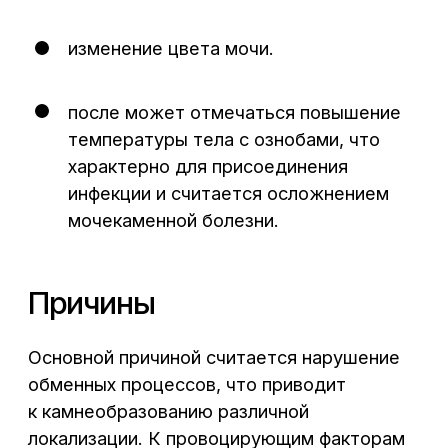
Осмотр уролога, лабораторное
исследование, УЗИ диагностика, рентген-
контрастное исследование, цистоскопия,
уретроскопия, компьютерная томография.
Врачи урологи, андрологи «Централ
Клиник» приобрели
огромный опыт
успешного лечения мочекаменной
болезни
. На первичном приёме и после
проведения диагностики, определяется
индивидуальная для каждого пациента
схема лечения, консервативная
медикаментозная и оперативная
по показаниям. Своевременно начатое
лечение может гарантировать
благоприятный исход заболевания.
Не упускайте драгоценное время,
запишитесь на прием к нашему
специалисту! Раннее начало решения
проблемы — залог успешного
излечивания!