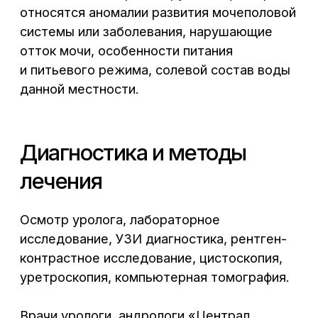
Узнать подробности или
записаться на консультацию
к урологу в Воронеже можно
по телефону:
+7 (473) 300-33-44
В центре города,
без выходных
Воронеж, Средне-Московская, 29
Написать нам: info@cclinika.ru
Пн – Пт: 8:00 – 20:00
Сб – Вс: 8:00 – 17:00
+7 (473) 300-33-44
Онлайн-запись