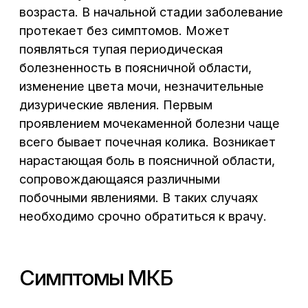
Сб – Вс: 8:00 – 17:00
Симптомы МКБ
Основные жалобы появляются при
приступе почечной колики:
выраженные боли в поясничной
области.
боли отдающие в низ живота с
иррадацией в промежность и паховую
область.
слабость, тошнота, рвота, сухость во
рту.
учащенное мочеиспускание малыми
порциями с ложными позывами.
изменение цвета мочи.