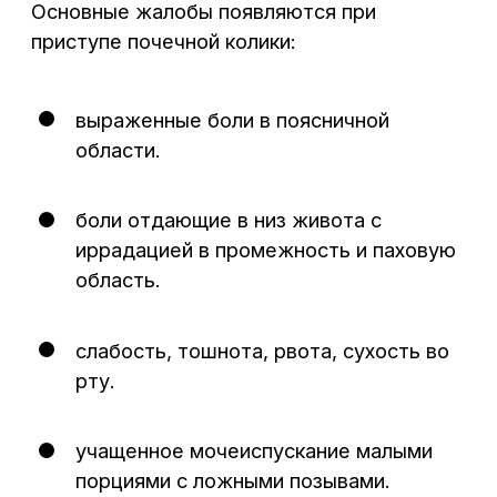
после может отмечаться повышение
температуры тела с ознобами, что
характерно для присоединения
инфекции и считается осложнением
мочекаменной болезни.
Причины
Основной причиной считается нарушение
обменных процессов, что приводит
к камнеобразованию различной
локализации. К провоцирующим факторам
относятся аномалии развития мочеполовой
системы или заболевания, нарушающие
отток мочи, особенности питания
и питьевого режима, солевой состав воды
данной местности.
Диагностика и методы
лечения