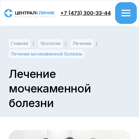
+7 (473) 300-33-44
Главная
/
Урология
/
Лечение
/
Врачи
Лечение мочекаменной болезни
Цены
Акции
Лечение
мочекаменной
Проктология
болезни
Колоноскопия
Гастроэтерология
Урология
Хирургия
Гинекология
Дерматология
Косметология
Флебология