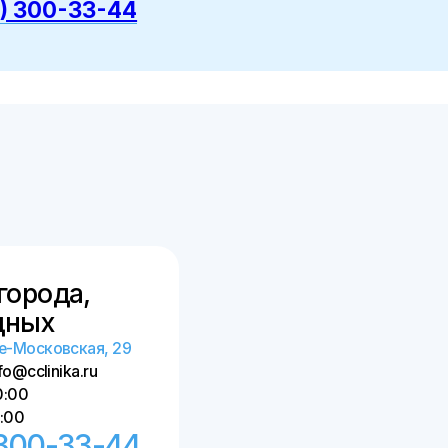
да,
х
овская, 29
ika.ru
-33-44
сь