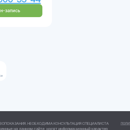
АНИЯ. НЕОБХОДИМА КОНСУЛЬТАЦИЯ СПЕЦИАЛИСТА
ПОЛИТИКА КОНФИДЕНЦ
а данном сайте, носят информационный характер
© ООО «Центральна
овательных целей. Посетители сайта не должны
© Создание сайта 
е медицинских рекомендаций или постановки
© Создание авторск
 лицам
41-01136-36/00327806