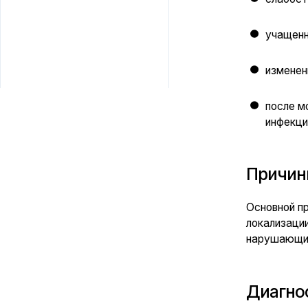
после может о
инфекции и сч
Причины:
Основной причиной
локализации. К пр
нарушающие отток 
Диагностика
Осмотр терапевта 
Наши врачи-терапе
первичном приёме 
лечения, консерва
гарантировать бла