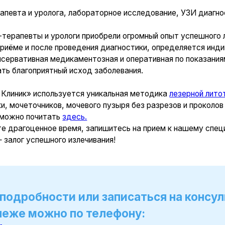
» используется уникальная методика
лезерной литотрипсии (удал
еточников, мочевого пузыря без разрезов и проколов за один раз 
почитать
здесь.
оценное время, запишитесь на прием к нашему специалисту! Ранн
успешного излечивания!
обности или записаться на консультацию к
 можно по телефону:
0-33-44