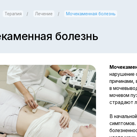
пия
/
Лечение
/
Мочекаменная болезнь
менная болезнь
Мочекаменная болезнь
нарушение обмена вещест
причинами, вследствие ч
в мочевыводящей системе
мочевом пузыре или урет
страдают люди любого в
В начальной стадии забол
симптомов. Может появля
болезненность в поясничн
цвета мочи, незначительн