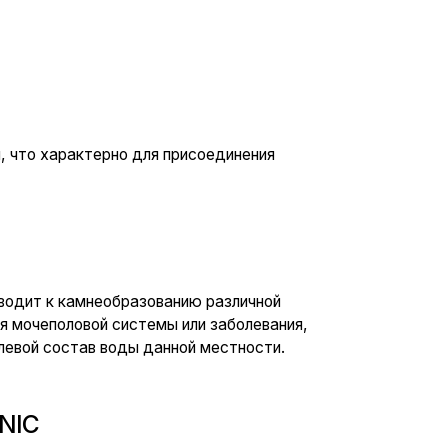
рно для присоединения
еобразованию различной
 системы или заболевания,
воды данной местности.
опия, уретроскопия.
аменной болезни. На
ля каждого пациента схема
нно начатое лечение может