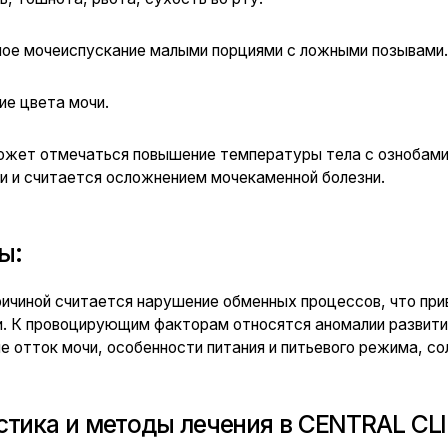
тмечаться повышение температуры тела с ознобами, что характе
итается осложнением мочекаменной болезни.
 считается нарушение обменных процессов, что приводит к камн
овоцирующим факторам относятся аномалии развития мочеполовой
мочи, особенности питания и питьевого режима, солевой состав 
 и методы лечения в CENTRAL CLINIC
и уролога, лабораторное исследование, УЗИ диагностика, цистоск
вты и урологи приобрели огромный опыт успешного лечения мочек
и после проведения диагностики, определяется индивидуальная д
тивная медикаментозная и оперативная по показаниям. Своевреме
гоприятный исход заболевания.