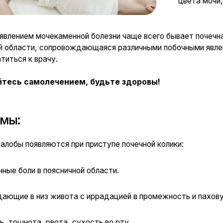
м мочекаменной болезни чаще всего бывает почечная колика. Во
сти, сопровождающаяся различными побочными явлениями. В таки
к врачу.
самолечением, будьте здоровы!
оявляются при приступе почечной колики:
и в поясничной области.
 в низ живота с иррадацией в промежность и паховую область.
ота, рвота, сухость во рту.
еиспускание малыми порциями с ложными позывами.
а мочи.