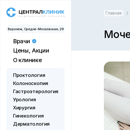
Главная
/
Тера
Воронеж, Средне-Московская, 29
Мочека
Врачи
Цены,
Акции
Для иногородних
О клинике
Отзывы
О здоровье
Проктология
Контакты
Колоноскопия
Документы
Гастроэтерология
Урология
Хирургия
Гинекология
Дерматология
Косметология
Флебология