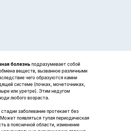
подразумевает собой
в, вызванное различными
его образуются камни
 (почках, мочеточниках,
ре). Этим недугом
озраста.
евание протекает без
ться тупая периодическая
ой области, изменение
ые дизурические явления.