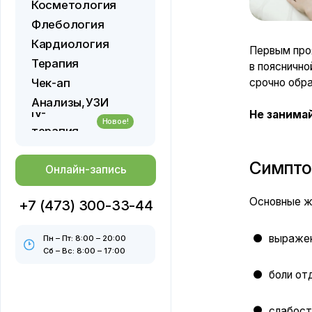
Кардиология
Первым проявление
Терапия
в поясничной обла
срочно обратиться 
Чек-ап
⠀
Анализы,
УЗИ
IV-
Не занимайтесь 
Новое!
терапия
Симптомы:
Онлайн-запись
Основные жалобы п
+7 (473) 300-33-44
выраженные бол
Пн – Пт: 8:00 – 20:00
Сб – Вс: 8:00 – 17:00
боли отдающие
слабость, тошн
учащенное моч
изменение цвет