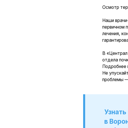
В «Централ Клиник
отдела почки, моч
Подробнее можно 
Не упускайте драг
проблемы — залог 
Узнать подр
в Воронеже
+7 (473) 30