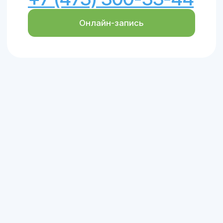
Сб – Вс: 8:00 – 17:00
ИМЕЮТСЯ ПРОТИВОПОКАЗАНИЯ.
НЕОБХОДИМА КОНСУЛЬТАЦИЯ
СПЕЦИАЛИСТА
Материалы, размещенные на данном
сайте, носят информационный характер
и предназначены для образовательных
целей. Посетители сайта не должны
использовать их в качестве
медицинских рекомендаций или
постановки диагноза себе или третьим
лицам
Лицензия клиники: Л041-01136-