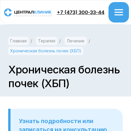
+7 (473) 300-33-44
Главная
/
Терапия
/
Лечение
/
Врачи
Хроническая болезнь почек (ХБП)
Цены
Акции
Хроническая болезнь
почек (ХБП)
Проктология
Колоноскопия
Гастроэтерология
Урология
Узнать подробности или
записаться на консультацию
Хирургия
к специалисту в Воронеже
Гинекология
можно по телефону:
+7 (473) 300-33-44
Дерматология
Косметология
Флебология