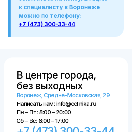
Кардиология
В центре города,
Терапия
без выходных
IV-терапия
Воронеж, Средне-Московская, 29
Написать нам: info@cclinika.ru
Чек-Ап
Пн – Пт: 8:00 – 20:00
Анализы
Сб – Вс: 8:00 – 17:00
+7 (473) 300-33-44
УЗИ
Онлайн-запись
Отзывы
О здоровье
Контакты
Документы
Онлайн-запись
+7 (473) 300-33-44
Пн – Пт: 8:00 – 20:00