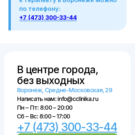
и предназначены для образовательных
целей. Посетители сайта не должны
использовать их в качестве
медицинских рекомендаций или
постановки диагноза себе или третьим
лицам
Лицензия клиники: Л041-01136-
36/00327806
ПОЛИТИКА КОНФИДЕНЦИАЛЬНОСТИ
ПОЛЬЗОВАТЕЛЬСКОЕ СОГЛАШЕНИЕ
© ООО «Центральная клиника», 2018–
2026
© Создание сайта и продвижение –
SpaceMilk
, 2019–2026
© Создание авторских статей – Ксения
Вобликова, 2018–2026