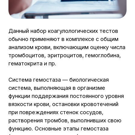
агрегация тромбоцитов
2
(образование «белого тромба»);
свертывание плазмы крови
3
(формирование «красного
тромба»);
частичное или полное
4
растворение сгустка
(фибринолиз).
В механизмах гемостаза участвуют:
сосудистая стенка, тромбоциты, факторы
свертывания, фибринолитические факторы,
а также физиологические антикоагулянты,
их кофакторы, активаторы и ингибиторы.
Дефицит факторов свертывания
(врожденный или приобретенный)
приводит к гипокоагуляции и возрастанию
риска кровотечений (в том числе
внутренних и послеоперационных).
Предоперационная оценка состояния
пациентов обязательно включает в себя