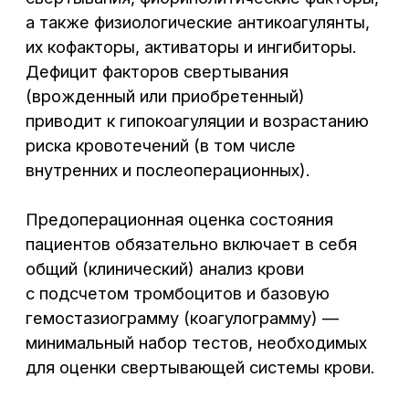
по телефону:
+7 (473) 300-33-44
В центре города,
без выходных
Воронеж, Средне-Московская, 29
Написать нам: info@cclinika.ru
Пн – Пт: 8:00 – 20:00
Сб – Вс: 8:00 – 17:00
+7 (473) 300-33-44
Онлайн-запись