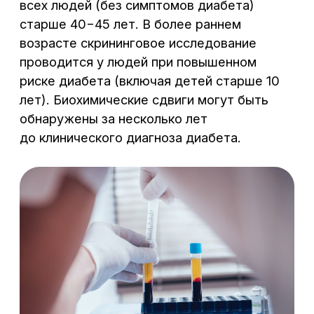
Сб – Вс: 8:00 – 17:00
Данный набор коагулологических тестов
обычно применяют в комплексе с общим
анализом крови, включающим оценку числа
тромбоцитов, эритроцитов, гемоглобина,
гематокрита и пр.
Система гемостаза — биологическая
система, выполняющая в организме
функции поддержания постоянного уровня
вязкости крови, остановки кровотечений
при повреждениях стенок сосудов,
растворения тромбов, выполнивших свою
функцию. Основные этапы гемостаза
(остановки кровотечения):
сосудистый спазм;
1