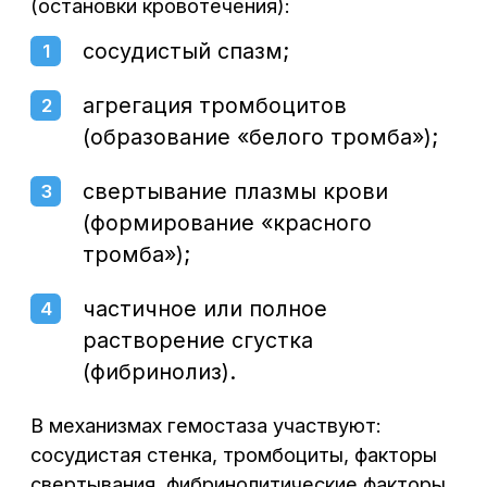
общий (клинический) анализ крови
с подсчетом тромбоцитов и базовую
гемостазиограмму (коагулограмму) —
минимальный набор тестов, необходимых
для оценки свертывающей системы крови.
Понижение свертывающей способности
крови проявляется уменьшением
концентрации факторов свертывания крови
и удлинением времени свертывания.
Повышение концентрации факторов
свертывания приводит к состоянию
гиперкоагуляции, в результате возрастает
риск тромботических осложнений, в том
числе опасных для жизни (инсульт,
инфаркт, тромбоэмболия легочной артерии
[ТЭЛА]).
Узнать подробности или
записаться на консультацию
к терапевту в Воронеже можно