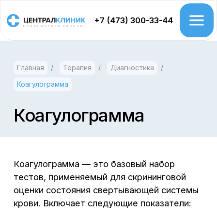
+7 (473) 300-33-44
Главная
/
Терапия
/
Диагностика
/
Врачи
Коагулограмма
Цены
Акции
Коагулограмма
Проктология
Колоноскопия
Коагулограмма — это базовый набор
тестов, применяемый для скрининговой
Гастроэтерология
оценки состояния свертывающей системы
Урология
крови. Включает следующие показатели:
Хирургия
протромбин (протромбиновое время,
Гинекология
протромбин (по Квику), МНО —
Дерматология
международное нормализованное
отношение);
Косметология
Флебология