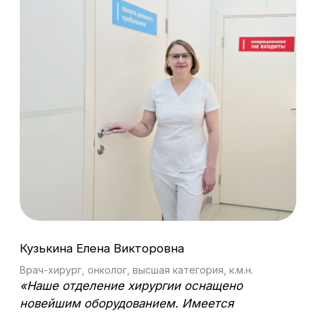
и органично вписываются в его социальную
жизнь. После хирургии одного дня пациент
может продолжать жить в привычном ритме
и не выпадает из рабочего процесса.»
На первичной консультации врач проведет
осмотр, соберет анамнез и ознакомится
с историей болезни пациента,
результатами диагностических
исследований и жалобами. После будет
назначено консервативное либо
хирургическое амбулаторное лечение. При
необходимости будет назначен комплекс
совместно с физиолечением.
Условия акции
Принять участие в акции могут все
пациенты, обратившиеся в отделение
хирургии.