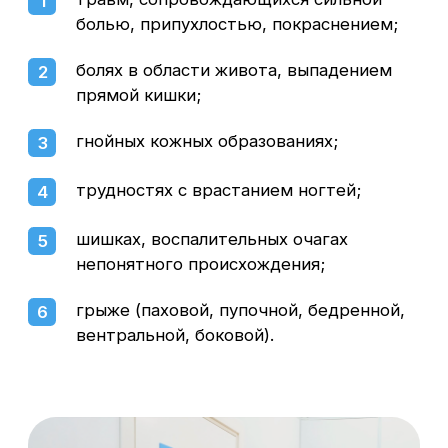
Сб – Вс: 8:00 – 17:00
Кузькина Елена Викторовна
Врач-хирург, онколог, высшая категория, к.м.н.
«Наше отделение хирургии оснащено
новейшим оборудованием. Имеется
комфортабельная палата стационара дневного
пребывания. Хирурги имеют огромный опыт
в осуществлении малоинвазивных операций,
которые повышают качество жизни пациента