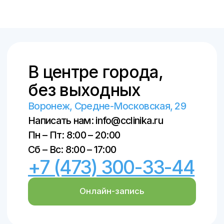
НЕОБХОДИМА КОНСУЛЬТАЦИЯ
СПЕЦИАЛИСТА
Материалы, размещенные на данном
сайте, носят информационный характер
и предназначены для образовательных
целей. Посетители сайта не должны
использовать их в качестве
медицинских рекомендаций или
постановки диагноза себе или третьим
лицам
Лицензия клиники: Л041-01136-
36/00327806
ПОЛИТИКА КОНФИДЕНЦИАЛЬНОСТИ
ПОЛЬЗОВАТЕЛЬСКОЕ СОГЛАШЕНИЕ
© ООО «Центральная клиника», 2018–
2026
© Создание сайта и продвижение –
SpaceMilk
, 2019–2026
© Создание авторских статей – Ксения
Вобликова, 2018–2026