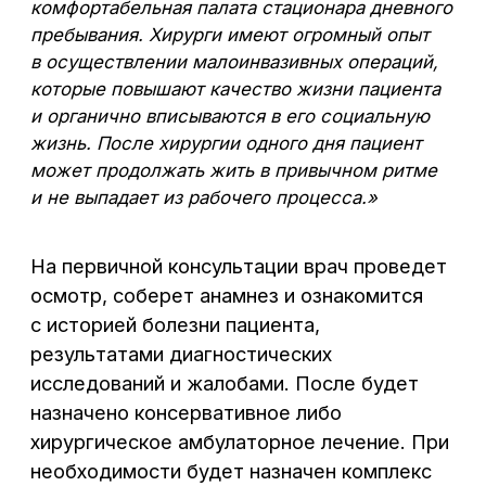
Узнать подробности или записаться
на консультацию к врачу-хирургу
по удаление желчного пузыря
в Воронеже можно по телефону:
+7 (473) 300-33-44
В центре города,
без выходных
Воронеж, Средне-Московская, 29
Написать нам: info@cclinika.ru
Пн – Пт: 8:00 – 20:00
Сб – Вс: 8:00 – 17:00
+7 (473) 300-33-44
Онлайн-запись