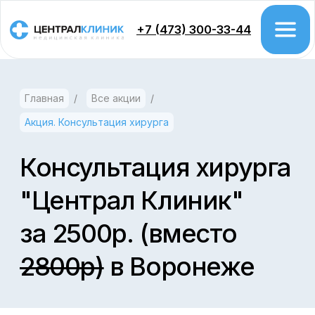
+7 (473) 300-33-44
Главная
/
Все акции
/
Врачи
Акция. Консультация хирурга
Цены
Акции
Консультация хирурга
"Централ Клиник"
Проктология
за 2500р. (вместо
Колоноскопия
Гастроэтерология
2800р)
в Воронеже
Урология
Хирургия
Гинекология
Дерматология
Косметология
Флебология