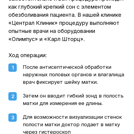
Овчинников Кирилл Алексеевич
Врач акушер-гинеколог, гинеколог-эндохирург,
высшая категория
«Гистерорезектоскопия — золотой стандарт
оперативного лечения внутриматочных
патологий.
Данная операция назначается с целью
устранения патологических образований
на внутренней поверхности матки
и цервикального канала. К их числу относятся
полипы, миомы, спайки, рубцы, стриктуры
и другие нарушения строения эндометрия,
грозящие женщине серьезными
осложнениями и высоким риском потери