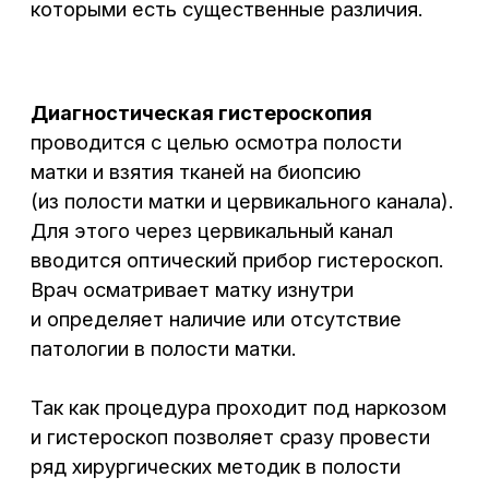
Так как процедура проходит под наркозом
Сб – Вс: 8:00 – 17:00
и гистероскоп позволяет сразу провести
ряд хирургических методик в полости
матки, тогда врач за одно процедуру
сможет провести и диагностику состояния
полости матки и устранить проблему.
В последнем случае процедура
по хирургии в полости матки будет
называться гистерорезектоскопия.
Хирургическая (лечебная)
гистероскопия,
гистерорезектоскопия
сопровождается иссечением пораженного
участка эндометрия — полипа, синехии.
Это ведущий метод при удалении
подслизистых миом матки, когда узел
миомы наибольшей своей частью
выступает в полость матки. Все удаленные
после гистерорезектоскопии ткани
в обязательном порядка отправляются
на гистологическое исследование.
Для выяснения причин необходимости