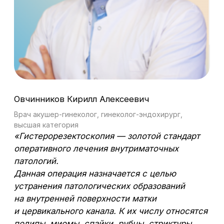
сдать анализ общий и биохимический
анализы крови;
сдать общий анализ мочи;
сдать мазок из влагалища;
определить группу крови и резус-
фактор;
сдать коагулограмму;
сделать ЭКГ;
получить заключение терапевта
о допуске.
Если по результатам диагностики выявлено
воспаление, гинеколог назначает лечение,
а процедуру откладывает.