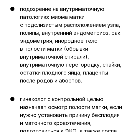
как глубокий крепкий сон с элементом
обезболивания пациента. В нашей клинике
«Централ Клиник» процедуру выполняют
опытные врачи на оборудовании
«Олимпус» и «Карл Шторц».
Ход операции:
После антисептической обработки
1
наружных половых органов и влагалища
врач фиксирует шейку матки.
Затем он вводит гибкий зонд в полость
2
матки для измерения ее длины.
Для возможности визуализации стенок
3
полости матки доктор подает в матку
через гистероскоп
(гистерорезектоскоп) специальную
жидкость.
После осмотра полости матки врач
4
решает возможность и необходимость
в момент данной процедуры провести
хирургическое лечение: удаление