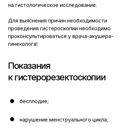
после родов и абортов.
гинеколог с контрольной целью
назначает осмотр полости матки, если
нужно установить причину бесплодия
и маточного кровотечения,
подготовиться к ЭКО, а также после
кесарева сечения, инструментального
прерывания беременности
и миомэктомии.
Лечебная гистероскопия назначается для
удаления остатков плодного яйца
и хориона после выкидыша, иссечения
синехий.
Как проводится
гистерорезектоскопия?
Процедура осуществляется под общим
внутривенным наркозом не более 30
минут. При этом пациент дышит
самостоятельно и вся процедура проходит