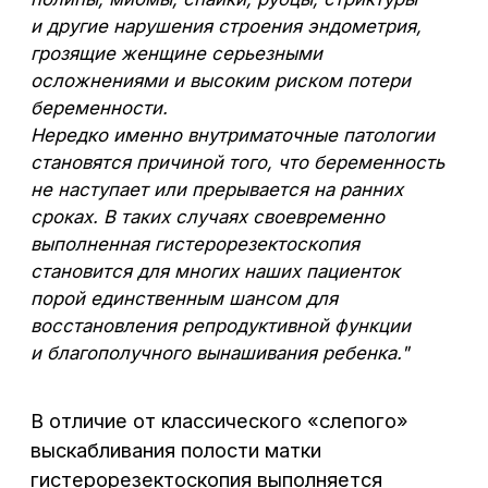
Про лапароскопические операции
в гинекологии, проводимые в нашей
клинике можно почитать здесь
Лапароскопическое удаление спаек —
эффективность в лечении бесплодия
в Воронеже
«Централ Клиник» — в центре вашего
здоровья!
Узнать подробности или записаться
на консультацию
к врачу-гинекологу можно
по предварительной записи
в Воронеже:
+7 (473) 300-33-44
В центре города,
без выходных