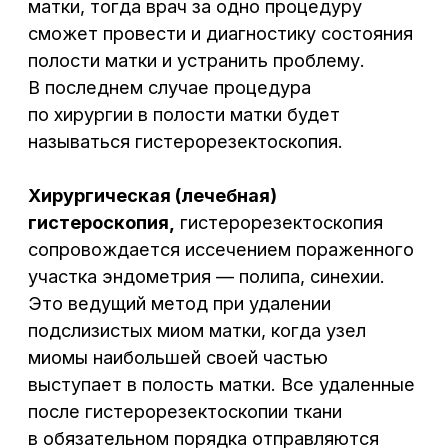
проведения гистероскопии необходимо
проконсультироваться у врача-акушера-
гинеколога!
Показания
к гистерорезектоскопии
бесплодие;
нарушение менструального цикла;
подозрение на внутриматочную
патологию: миома матки
с подслизистым расположением узла,
полипы, внутренний эндометриоз, рак
эндометрия, инородное тело
в полости матки (обрывки
внутриматочной спирали),
внутриматочную перегородку, спайки,
остатки плодного яйца, плаценты