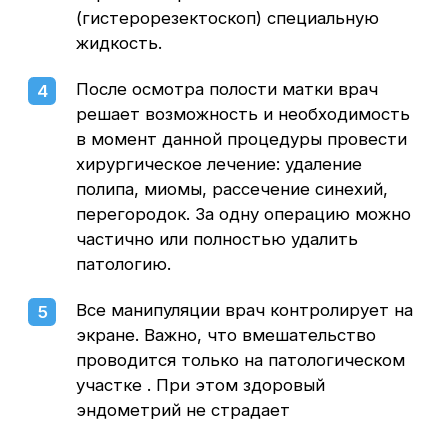
беременности.
Нередко именно внутриматочные патологии
становятся причиной того, что беременность
не наступает или прерывается на ранних
сроках. В таких случаях своевременно
выполненная гистерорезектоскопия
становится для многих наших пациенток
порой единственным шансом для
восстановления репродуктивной функции
и благополучного вынашивания ребенка."
В отличие от классического «слепого»
выскабливания полости матки
гистерорезектоскопия выполняется
с помощью многофункционального
инструмента — резектоскопа, оснащенного
камерой высокого разрешения
и позволяющего врачу иссекать
новообразования эндометрия с высокой
степенью точности, не затрагивая
окружающие здоровые ткани.
Успех операции при этом в значительной
степени определяется используемым