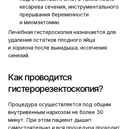
полипа, миомы, рассечение синехий,
перегородок. За одну операцию можно
частично или полностью удалить
патологию.
Все манипуляции врач контролирует на
5
экране. Важно, что вмешательство
проводится только на патологическом
участке . При этом здоровый
эндометрий не страдает
Длительность процедуры — 20−30 минут.
По завершении удаленные элементы
отправляется на гистологическое
исследование.