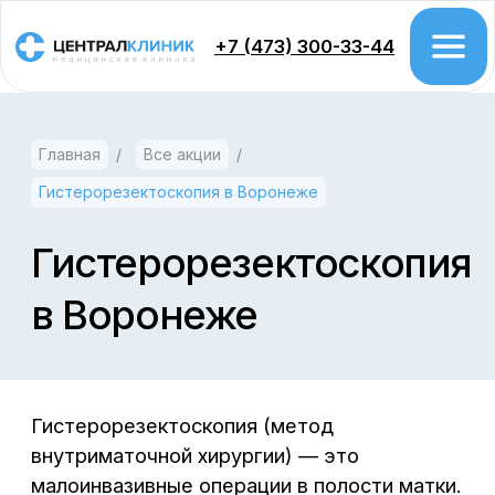
+7 (473) 300-33-44
Главная
/
Все акции
/
Врачи
Гистерорезектоскопия в Воронеже
Цены
Акции
Гистерорезектоскопия
в Воронеже
Проктология
Колоноскопия
Гастроэтерология
Гистерорезектоскопия (метод
Урология
внутриматочной хирургии) — это
малоинвазивные операции в полости матки.
Хирургия
Название происходит от слов «гистеро» —
Гинекология
матка и «скопия» — обзор.
Этот метод лечения позволяет избавить
Дерматология
женщину от таких заболеваний, как
субмукозная миома матки, полипы матки,
Косметология
синехии.
Флебология