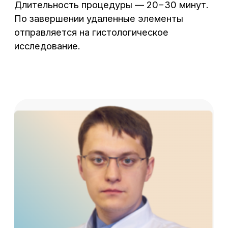
инструментарием. Применение
многофункционального резектоскопа
многократно повышает точность действий
руки хирурга, позволяет производить
иссечение патологических структур
прицельно, под качественным визуальным
контролем, деликатно «сбривая»
их со здоровых тканей эндометрия.
Подготовка к операции
Плановая гистерорезектоскопия
по удалению миомы, полипа матки,
рассечения синехий проводится на 5−9
день менструального цикла, когда слой
эндометрия еще не нарос. Несмотря
на малоинвазивное вмешательство, доктор
выдает памятку по подготовке к операции.
Прежде всего, требуется пройти
комплексное обследование:
сделать УЗИ органов малого таза;